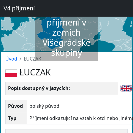
V4 příjmení
Slovník
příjmení v
zemích
Višegrádské
skupiny
Úvod
ŁUCZAK
ŁUCZAK
Popis dostupný v jazycích:
Původ
polský původ
Typ
Příjmení odkazující na vztah k otci nebo jiné