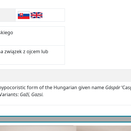
skiego
a związek z ojcem lub
hypocoristic form of the Hungarian given name
Gáspár
‘Cas
Variants:
Gaží, Gazsi.