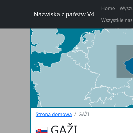
Home
Wyszu
Nazwiska z państw V4
Wszystkie na
Strona domowa
GAŽI
GAŽI