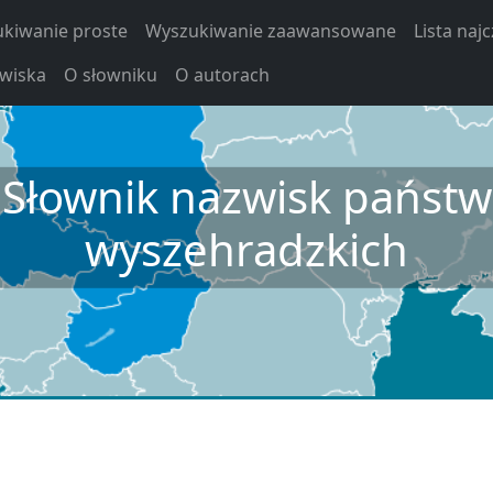
kiwanie proste
Wyszukiwanie zaawansowane
Lista naj
zwiska
O słowniku
O autorach
Słownik nazwisk państw
wyszehradzkich