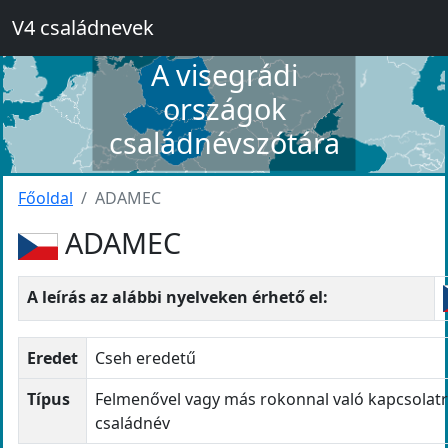
V4 családnevek
A visegrádi
országok
családnévszótára
Főoldal
ADAMEC
ADAMEC
A leírás az alábbi nyelveken érhető el:
Eredet
Cseh eredetű
Típus
Felmenővel vagy más rokonnal való kapcsolatr
családnév