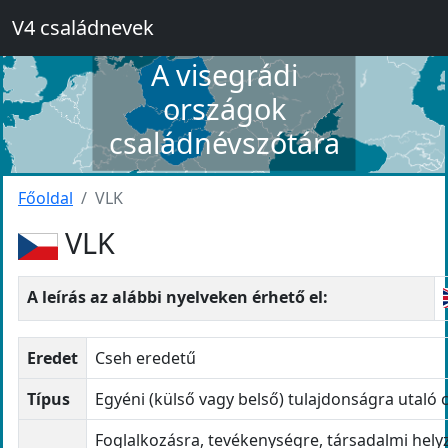
V4 családnevek
A visegrádi
országok
családnévszótára
Főoldal
VLK
VLK
A leírás az alábbi nyelveken érhető el:
Eredet
Cseh eredetű
Típus
Egyéni (külső vagy belső) tulajdonságra utaló 
Foglalkozásra, tevékenységre, társadalmi hely