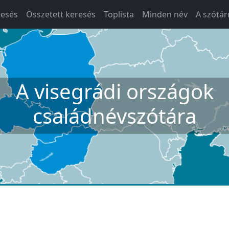
resés
Összetett keresés
Toplista
Minden név
A szótár
A visegrádi országok
családnévszótára