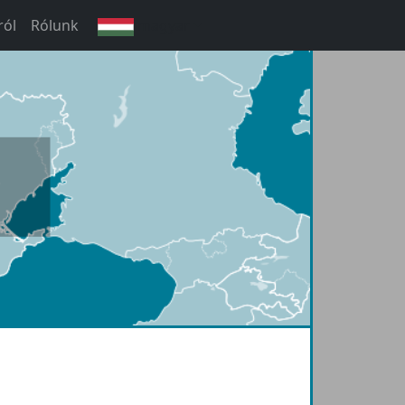
ról
Rólunk
magyar