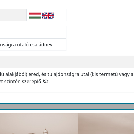
onságra utaló családnév
 alakjából) ered, és tulajdonságra utal (kis termetű vagy a
zt szintén szereplő
Kis
.