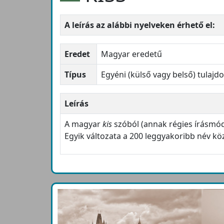
A leírás az alábbi nyelveken érhető el:
Eredet
Magyar eredetű
Típus
Egyéni (külső vagy belső) tulajd
Leírás
A magyar
kis
szóból (annak régies írásmódú
Egyik változata a 200 leggyakoribb név kö