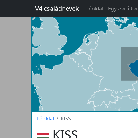
V4 családnevek
Főoldal
Egyszerű ke
Főoldal
KISS
KISS