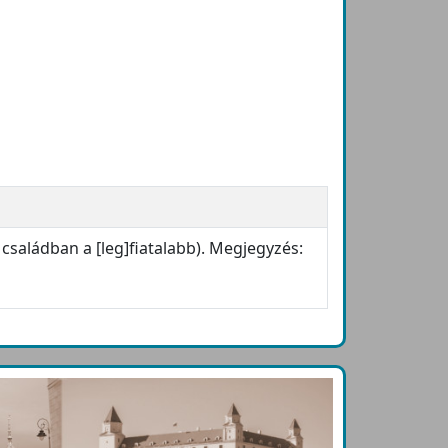
 családban a [leg]fiatalabb). Megjegyzés: