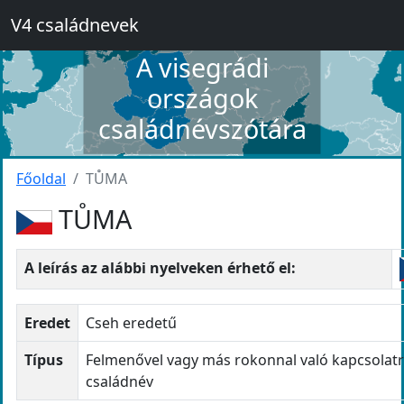
V4 családnevek
A visegrádi
országok
családnévszótára
Főoldal
TŮMA
TŮMA
A leírás az alábbi nyelveken érhető el:
Eredet
Cseh eredetű
Típus
Felmenővel vagy más rokonnal való kapcsolatr
családnév