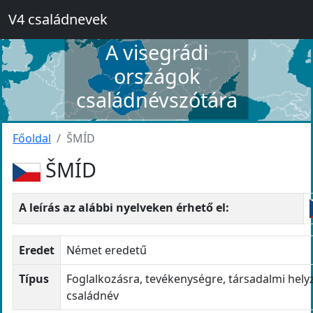
V4 családnevek
A visegrádi
országok
családnévszótára
Főoldal
ŠMÍD
ŠMÍD
A leírás az alábbi nyelveken érhető el:
Eredet
Német eredetű
Típus
Foglalkozásra, tevékenységre, társadalmi hely
családnév