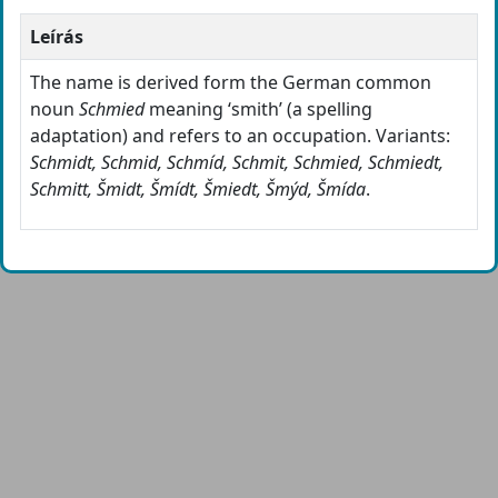
Leírás
The name is derived form the German common
noun
Schmied
meaning ‘smith’ (a spelling
adaptation) and refers to an occupation. Variants:
Schmidt, Schmid, Schmíd, Schmit, Schmied, Schmiedt,
Schmitt, Šmidt, Šmídt, Šmiedt, Šmýd, Šmída
.