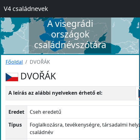
V4 családnevek
A visegrádi
országok
családnévszótára
Főoldal
DVOŘÁK
DVOŘÁK
A leírás az alábbi nyelveken érhető el:
Eredet
Cseh eredetű
Típus
Foglalkozásra, tevékenységre, társadalmi hely
családnév