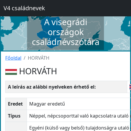
V4 családnevek
A visegrádi
országok
családnévszótára
Főoldal
HORVÁTH
HORVÁTH
A leírás az alábbi nyelveken érhető el:
Eredet
Magyar eredetű
Típus
Néppel, népcsoporttal való kapcsolatra utaló
Egyéni (külső vagy belső) tulajdonságra utaló