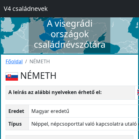
V4 családnevek
A visegrádi
országok
családnévszótára
Főoldal
NÉMETH
NÉMETH
A leírás az alábbi nyelveken érhető el:
Eredet
Magyar eredetű
Típus
Néppel, népcsoporttal való kapcsolatra utaló