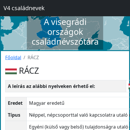
V4 családnevek
A visegrádi
országok
családnévszótára
Főoldal
RÁCZ
RÁCZ
A leírás az alábbi nyelveken érhető el:
Eredet
Magyar eredetű
Típus
Néppel, népcsoporttal való kapcsolatra utaló
Egyéni (külső vagy belső) tulajdonságra utaló