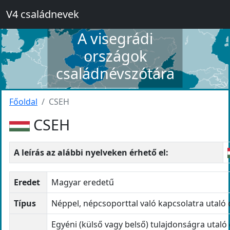
V4 családnevek
A visegrádi
országok
családnévszótára
Főoldal
CSEH
CSEH
A leírás az alábbi nyelveken érhető el:
Eredet
Magyar eredetű
Típus
Néppel, népcsoporttal való kapcsolatra utaló
Egyéni (külső vagy belső) tulajdonságra utaló