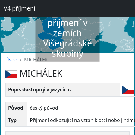
V4 příjmení
Slovník
příjmení v
zemích
Višegrádské
skupiny
Úvod
MICHÁLEK
MICHÁLEK
Popis dostupný v jazycích:
Původ
český původ
Typ
Příjmení odkazující na vztah k otci nebo jiné