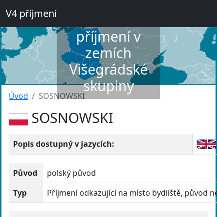
V4 příjmení
Slovník
příjmení v
zemích
Višegrádské
skupiny
Úvod
SOSNOWSKI
SOSNOWSKI
Popis dostupný v jazycích:
Původ
polský původ
Typ
Příjmení odkazující na místo bydliště, původ 