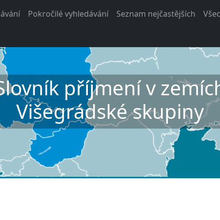
ávání
Pokročilé vyhledávání
Seznam nejčastějších
Vše
Slovník příjmení v zemíc
Višegrádské skupiny
I