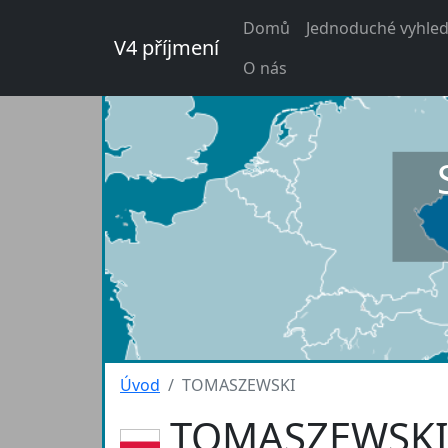
Domů
Jednoduché vyhled
V4 příjmení
O nás
Úvod
TOMASZEWSKI
TOMASZEWSK