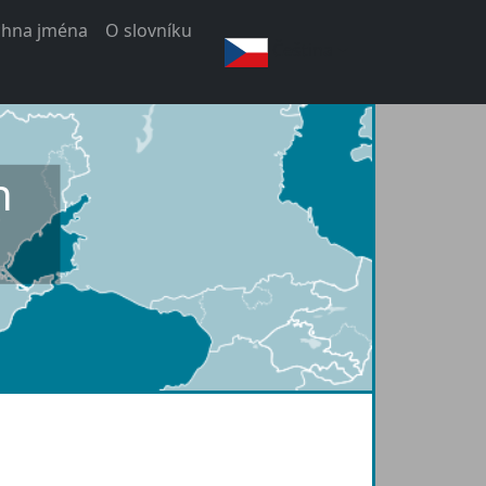
chna jména
O slovníku
Čeština
h