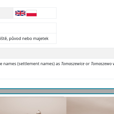
liště, původ nebo majetek
ace names (settlement names) as
Tomaszewice
or
Tomaszewo
w