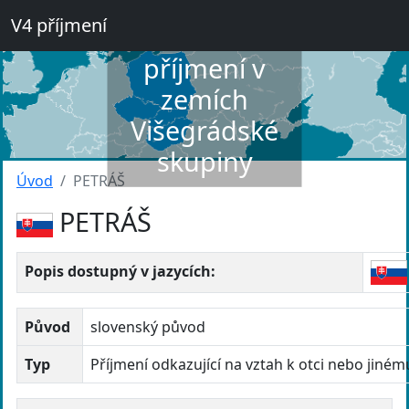
V4 příjmení
Slovník
příjmení v
zemích
Višegrádské
skupiny
Úvod
PETRÁŠ
PETRÁŠ
Popis dostupný v jazycích:
Původ
slovenský původ
Typ
Příjmení odkazující na vztah k otci nebo jiné