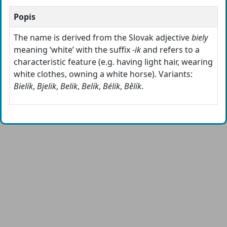
Popis
The name is derived from the Slovak adjective
biely
meaning ‘white’ with the suffix -
ik
and refers to a
characteristic feature (e.g. having light hair, wearing
white clothes, owning a white horse). Variants:
Bielík
,
Bjelik
,
Belik
,
Belík
,
Bélik
,
Bělík
.