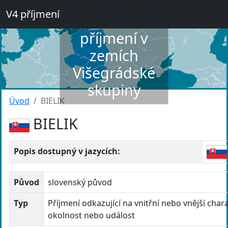
V4 příjmení
Slovník
příjmení v
zemích
Višegrádské
skupiny
Úvod
BIELIK
BIELIK
Popis dostupný v jazycích:
Původ
slovenský původ
Typ
Příjmení odkazující na vnitřní nebo vnější chara
okolnost nebo událost