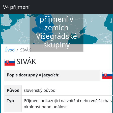
V4 příjmení
Slovník
příjmení v
zemích
Višegrádské
skupiny
Úvod
SIVÁK
SIVÁK
Popis dostupný v jazycích:
Původ
slovenský původ
Typ
Příjmení odkazující na vnitřní nebo vnější chara
okolnost nebo událost