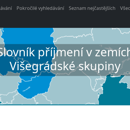
ávání
Pokročilé vyhledávání
Seznam nejčastějších
Vše
Slovník příjmení v zemíc
Višegrádské skupiny