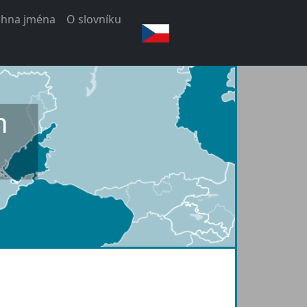
chna jména
O slovníku
Čeština
h