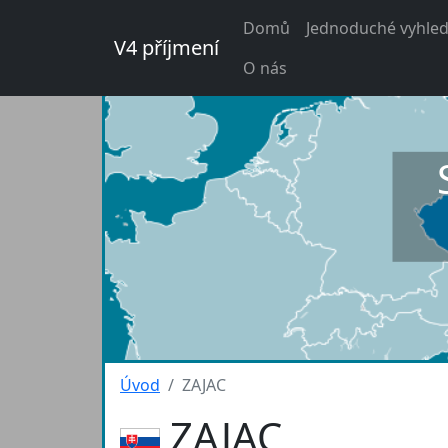
Domů
Jednoduché vyhled
V4 příjmení
O nás
Úvod
ZAJAC
ZAJAC