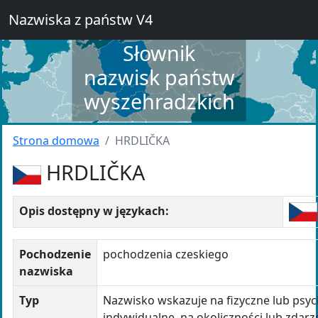
Nazwiska z państw V4
Słownik
nazwisk państw
wyszehradzkich
Strona domowa
HRDLIČKA
HRDLIČKA
Opis dostępny w językach:
Pochodzenie
pochodzenia czeskiego
nazwiska
Typ
Nazwisko wskazuje na fizyczne lub psyc
indywidualne, na okoliczności lub zdar