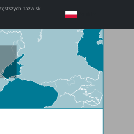
częstszych nazwisk
Polski