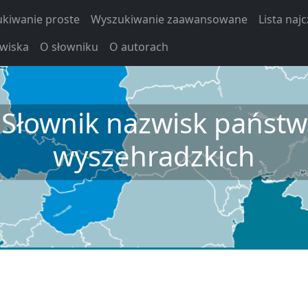
kiwanie proste
Wyszukiwanie zaawansowane
Lista naj
zwiska
O słowniku
O autorach
Słownik nazwisk państw
wyszehradzkich