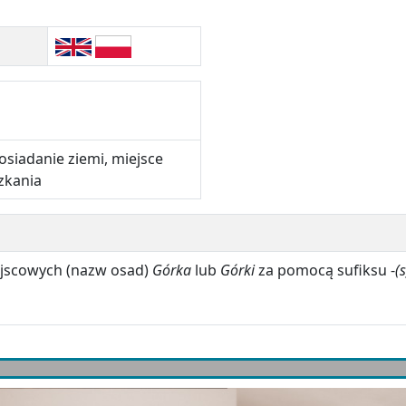
siadanie ziemi, miejsce
zkania
ejscowych (nazw osad)
Górka
lub
Górki
za pomocą sufiksu -
(s