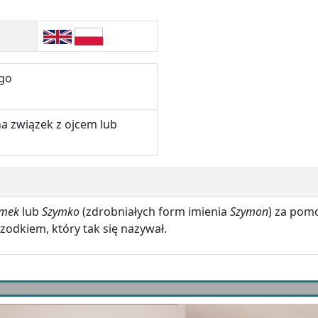
ego
a związek z ojcem lub
ymek
lub
Szymko
(zdrobniałych form imienia
Szymon
) za pom
zodkiem, który tak się nazywał.