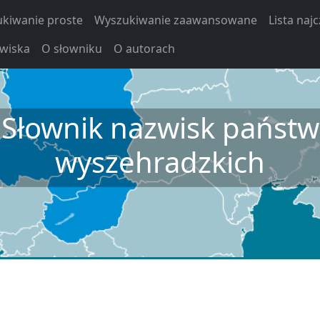
kiwanie proste
Wyszukiwanie zaawansowane
Lista naj
zwiska
O słowniku
O autorach
Słownik nazwisk państw
wyszehradzkich