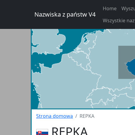
Home
Wyszu
Nazwiska z państw V4
Wszystkie na
Strona domowa
REPKA
REPKA