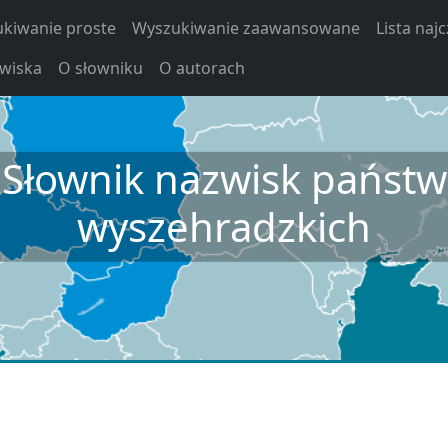
kiwanie proste
Wyszukiwanie zaawansowane
Lista naj
zwiska
O słowniku
O autorach
Słownik nazwisk państw
wyszehradzkich