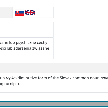
czne lub psychiczne cechy
ości lub zdarzenia związane
oun
repka
(diminutive form of the Slovak common noun
rep
ng turnips).