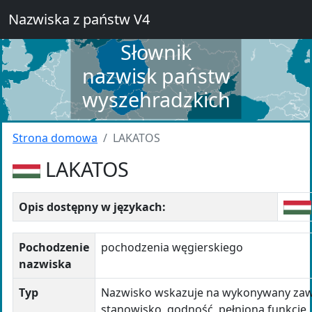
Nazwiska z państw V4
Słownik
nazwisk państw
wyszehradzkich
Strona domowa
LAKATOS
LAKATOS
Opis dostępny w językach:
Pochodzenie
pochodzenia węgierskiego
nazwiska
Typ
Nazwisko wskazuje na wykonywany za
stanowisko, godność, pełnioną funkcję,