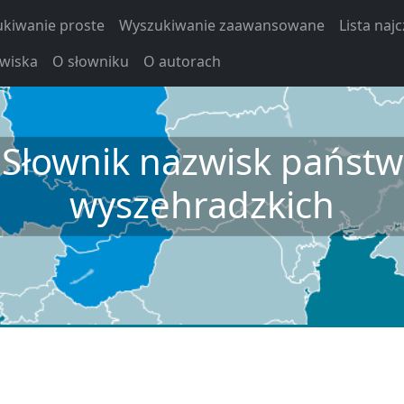
kiwanie proste
Wyszukiwanie zaawansowane
Lista naj
zwiska
O słowniku
O autorach
Słownik nazwisk państw
wyszehradzkich