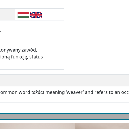
o
konywany zawód,
ioną funkcję, status
n common word
takács
meaning ‘weaver’ and refers to an occ