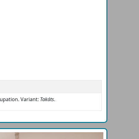
upation. Variant:
Takáts
.