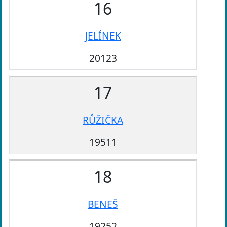
16
JELÍNEK
20123
17
RŮŽIČKA
19511
18
BENEŠ
19252