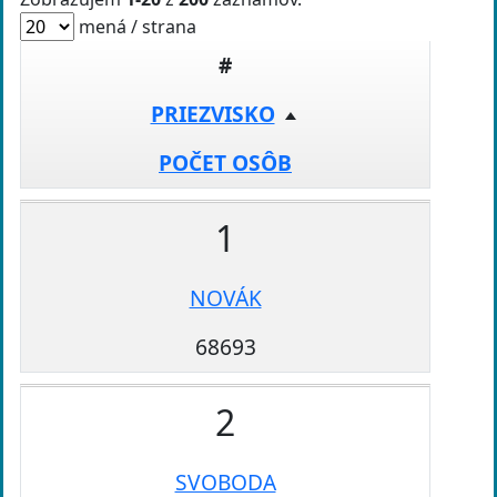
mená / strana
#
PRIEZVISKO
POČET OSÔB
1
NOVÁK
68693
2
SVOBODA