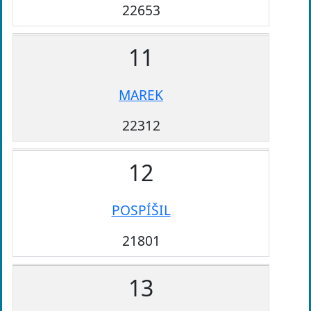
22653
11
MAREK
22312
12
POSPÍŠIL
21801
13