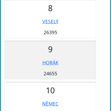
8
VESELÝ
26395
9
HORÁK
24655
10
NĚMEC