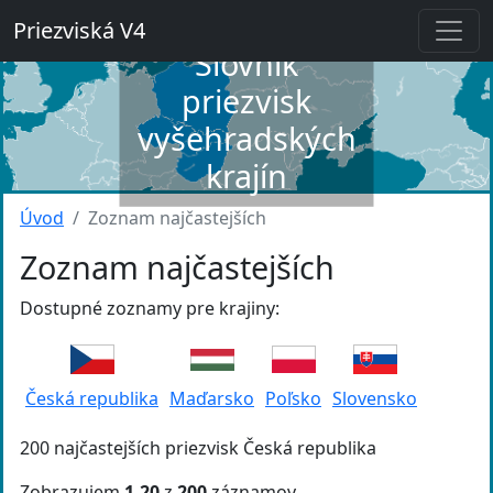
Priezviská V4
Slovník
priezvisk
vyšehradských
krajín
Úvod
Zoznam najčastejších
Zoznam najčastejších
Dostupné zoznamy pre krajiny:
Česká republika
Maďarsko
Poľsko
Slovensko
200 najčastejších priezvisk Česká republika
Zobrazujem
1-20
z
200
záznamov.