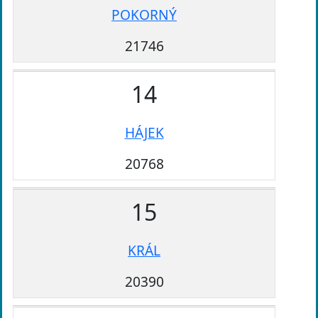
POKORNÝ
21746
14
HÁJEK
20768
15
KRÁL
20390