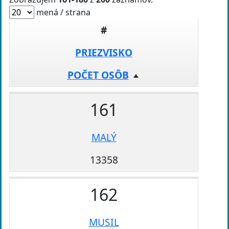
mená / strana
#
PRIEZVISKO
POČET OSÔB
161
MALÝ
13358
162
MUSIL