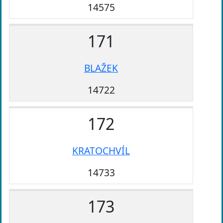
14575
171
BLAŽEK
14722
172
KRATOCHVÍL
14733
173