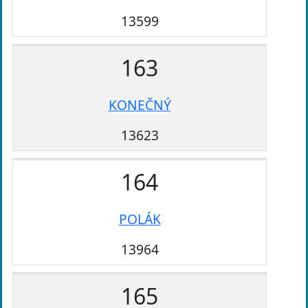
13599
163
KONEČNÝ
13623
164
POLÁK
13964
165