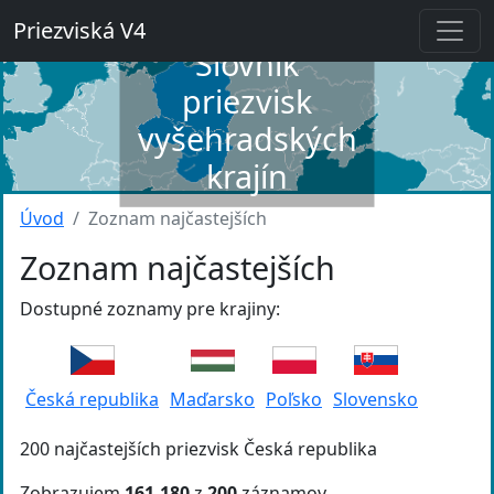
Priezviská V4
Slovník
priezvisk
vyšehradských
krajín
Úvod
Zoznam najčastejších
Zoznam najčastejších
Dostupné zoznamy pre krajiny:
Česká republika
Maďarsko
Poľsko
Slovensko
200 najčastejších priezvisk Česká republika
Zobrazujem
161-180
z
200
záznamov.