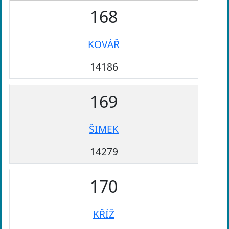
168
KOVÁŘ
14186
169
ŠIMEK
14279
170
KŘÍŽ