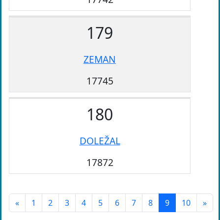
179
ZEMAN
17745
180
DOLEŽAL
17872
«
1
2
3
4
5
6
7
8
9
10
»