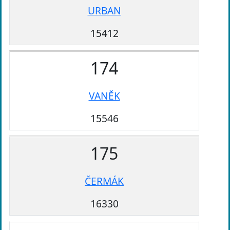
URBAN
15412
174
VANĚK
15546
175
ČERMÁK
16330