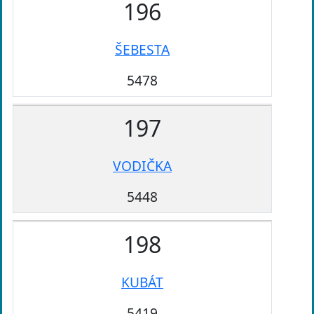
196
ŠEBESTA
5478
197
VODIČKA
5448
198
KUBÁT
5419