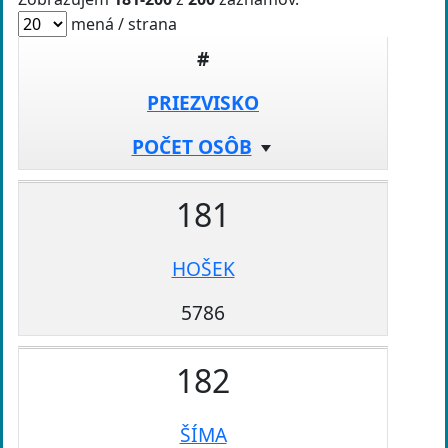
mená / strana
#
PRIEZVISKO
POČET OSÔB
181
HOŠEK
5786
182
ŠÍMA