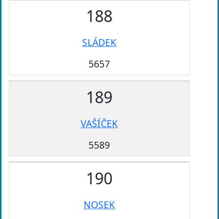
188
SLÁDEK
5657
189
VAŠÍČEK
5589
190
NOSEK