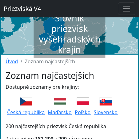
Priezviská V4
Slovník
priezvisk
vyšehradských
krajín
Úvod
Zoznam najčastejších
Zoznam najčastejších
Dostupné zoznamy pre krajiny:
Česká republika
Maďarsko
Poľsko
Slovensko
200 najčastejších priezvisk Česká republika
Zobrazujem
181-200
z
200
záznamov.