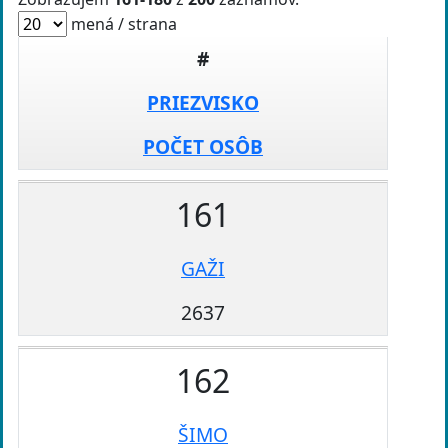
mená / strana
#
PRIEZVISKO
POČET OSÔB
161
GAŽI
2637
162
ŠIMO