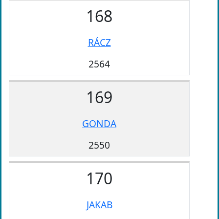
168
RÁCZ
2564
169
GONDA
2550
170
JAKAB