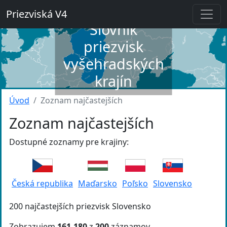
Priezviská V4
Slovník
priezvisk
vyšehradských
krajín
Úvod
Zoznam najčastejších
Zoznam najčastejších
Dostupné zoznamy pre krajiny:
Česká republika
Maďarsko
Poľsko
Slovensko
200 najčastejších priezvisk Slovensko
Zobrazujem
161-180
z
200
záznamov.