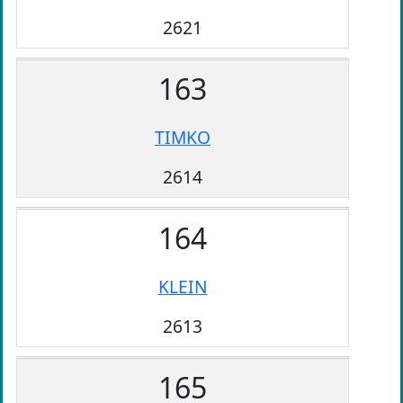
2621
163
TIMKO
2614
164
KLEIN
2613
165