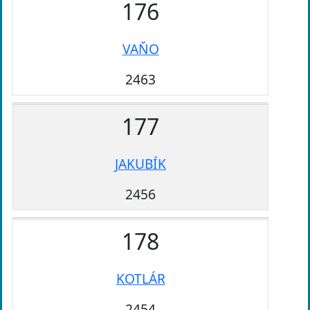
176
VAŇO
2463
177
JAKUBÍK
2456
178
KOTLÁR
2454