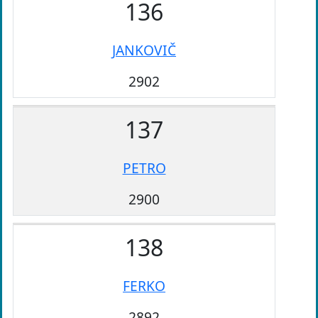
136
JANKOVIČ
2902
137
PETRO
2900
138
FERKO
2892