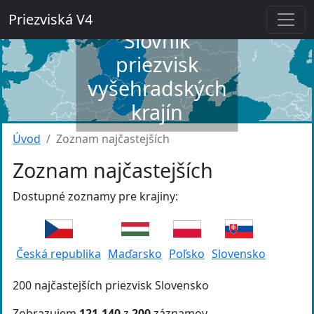
Priezviská V4
Slovník
priezvisk
vyšehradských
krajín
Úvod
Zoznam najčastejších
Zoznam najčastejších
Dostupné zoznamy pre krajiny:
Česká republika
Maďarsko
Poľsko
Slovensko
200 najčastejších priezvisk Slovensko
Zobrazujem
121-140
z
200
záznamov.