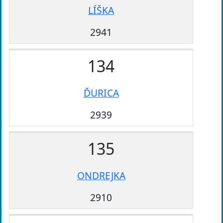
LÍŠKA
2941
134
ĎURICA
2939
135
ONDREJKA
2910