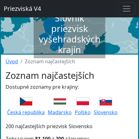
Priezviská V4
Slovník
priezvisk
vyšehradských
krajín
Úvod
Zoznam najčastejších
Zoznam najčastejších
Dostupné zoznamy pre krajiny:
Česká republika
Maďarsko
Poľsko
Slovensko
200 najčastejších priezvisk Slovensko
Zobrazujem
81-100
z
200
záznamov.