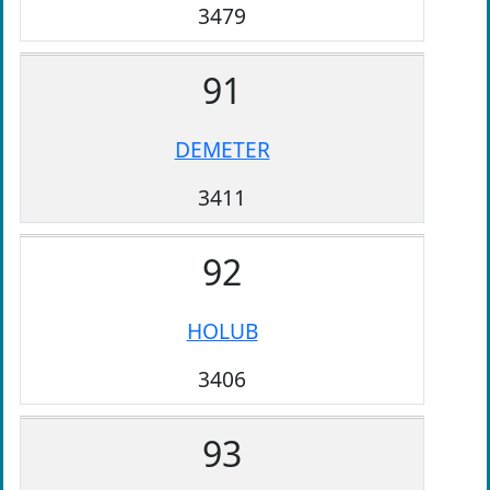
3479
91
DEMETER
3411
92
HOLUB
3406
93