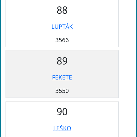
88
LUPTÁK
3566
89
FEKETE
3550
90
LEŠKO