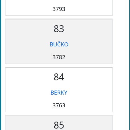
3793
83
BUČKO
3782
84
BERKY
3763
85