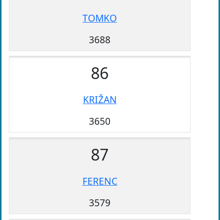
TOMKO
3688
86
KRIŽAN
3650
87
FERENC
3579