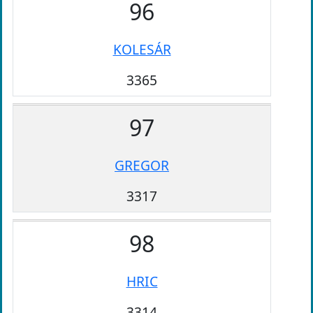
96
KOLESÁR
3365
97
GREGOR
3317
98
HRIC
3314