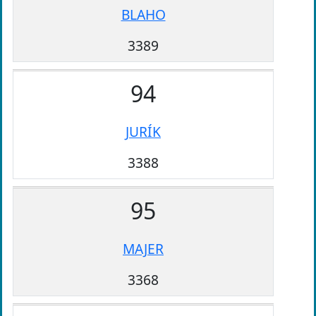
BLAHO
3389
94
JURÍK
3388
95
MAJER
3368