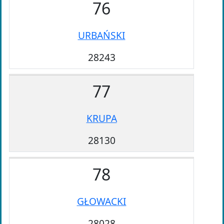
76
URBAŃSKI
28243
77
KRUPA
28130
78
GŁOWACKI
28028