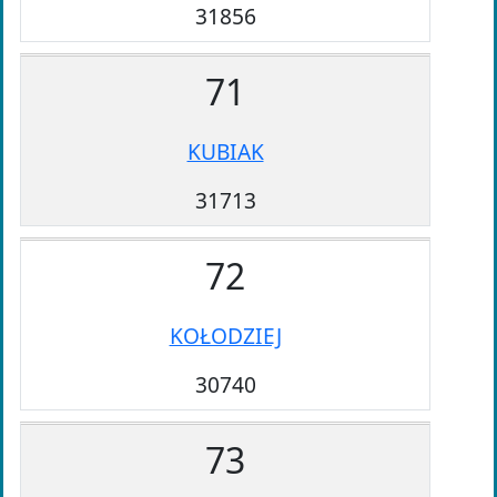
31856
71
KUBIAK
31713
72
KOŁODZIEJ
30740
73