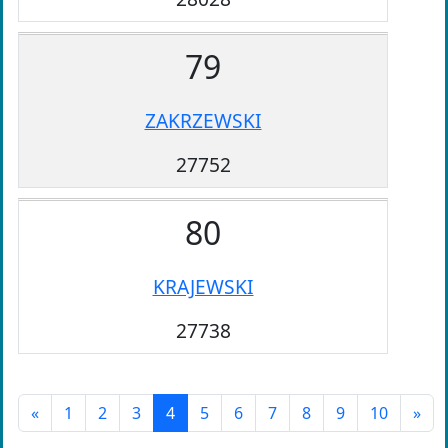
79
ZAKRZEWSKI
27752
80
KRAJEWSKI
27738
«
1
2
3
4
5
6
7
8
9
10
»