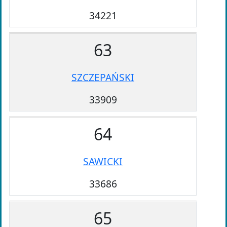
34221
63
SZCZEPAŃSKI
33909
64
SAWICKI
33686
65