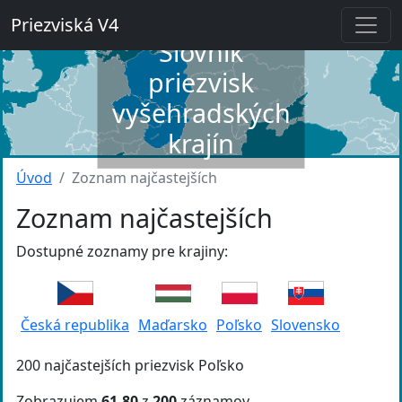
Priezviská V4
Slovník
priezvisk
vyšehradských
krajín
Úvod
Zoznam najčastejších
Zoznam najčastejších
Dostupné zoznamy pre krajiny:
Česká republika
Maďarsko
Poľsko
Slovensko
200 najčastejších priezvisk Poľsko
Zobrazujem
61-80
z
200
záznamov.