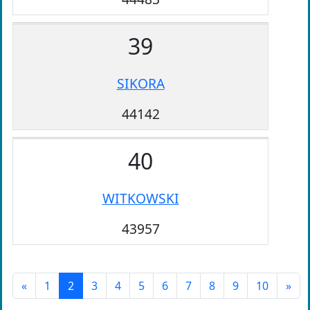
39
SIKORA
44142
40
WITKOWSKI
43957
«
1
2
3
4
5
6
7
8
9
10
»