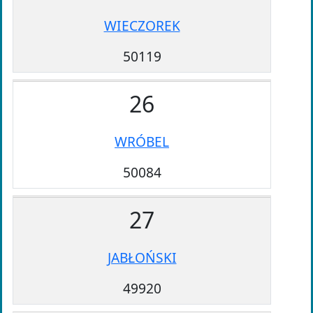
WIECZOREK
50119
26
WRÓBEL
50084
27
JABŁOŃSKI
49920