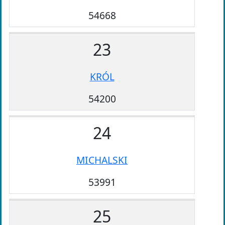
54668
23
KRÓL
54200
24
MICHALSKI
53991
25