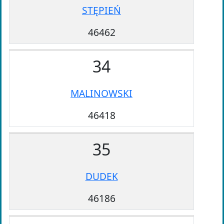
STĘPIEŃ
46462
34
MALINOWSKI
46418
35
DUDEK
46186