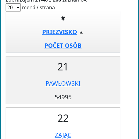
mená / strana
#
PRIEZVISKO
POČET OSÔB
21
PAWŁOWSKI
54995
22
ZAJĄC