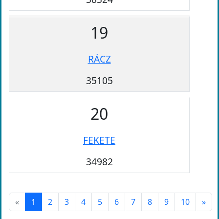
19
RÁCZ
35105
20
FEKETE
34982
«
1
2
3
4
5
6
7
8
9
10
»