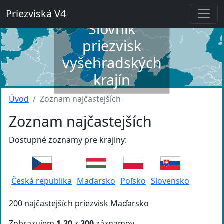
Priezviská V4
Slovník
priezvisk
vyšehradských
krajín
Úvod
Zoznam najčastejších
Zoznam najčastejších
Dostupné zoznamy pre krajiny:
Česká republika
Maďarsko
Poľsko
Slovensko
200 najčastejších priezvisk Maďarsko
Zobrazujem
1-20
z
200
záznamov.