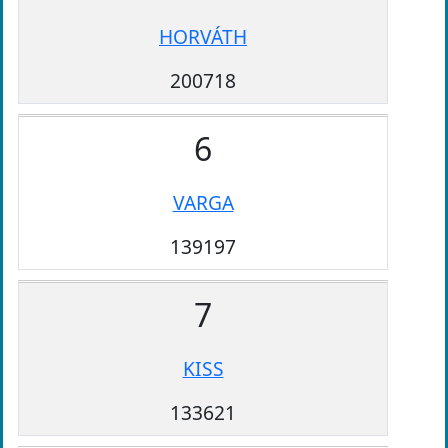
HORVÁTH
200718
6
VARGA
139197
7
KISS
133621