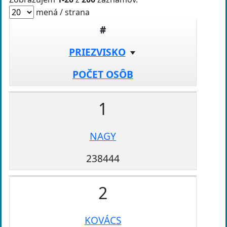
mená / strana
#
PRIEZVISKO
POČET OSÔB
1
NAGY
238444
2
KOVÁCS