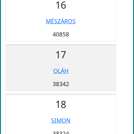
16
MÉSZÁROS
40858
17
OLÁH
38342
18
SIMON
38324