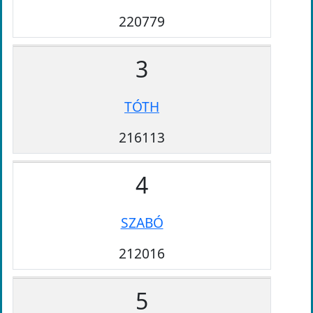
220779
3
TÓTH
216113
4
SZABÓ
212016
5