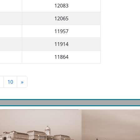
12083
12065
11957
11914
11864
10
»