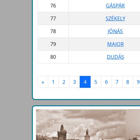
76
GÁSPÁR
77
SZÉKELY
78
JÓNÁS
79
MAJOR
80
DUDÁS
«
1
2
3
4
5
6
7
8
9