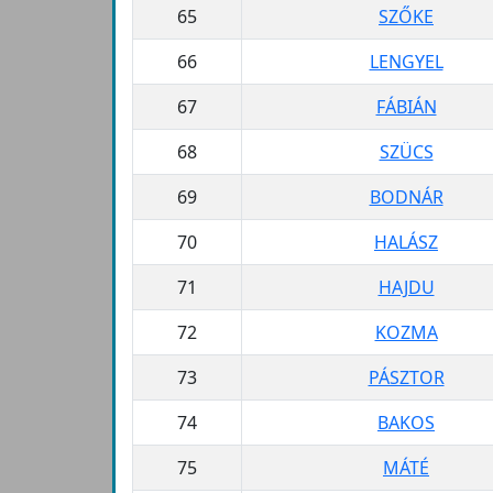
65
SZŐKE
66
LENGYEL
67
FÁBIÁN
68
SZÜCS
69
BODNÁR
70
HALÁSZ
71
HAJDU
72
KOZMA
73
PÁSZTOR
74
BAKOS
75
MÁTÉ