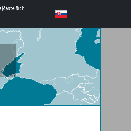
jčastejších
slovenský