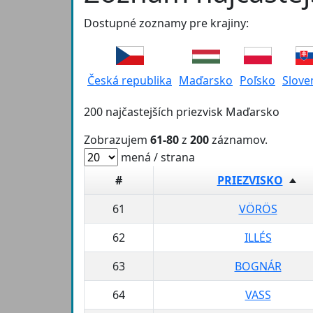
Dostupné zoznamy pre krajiny:
Česká republika
Maďarsko
Poľsko
Slove
200 najčastejších priezvisk Maďarsko
Zobrazujem
61-80
z
200
záznamov.
mená / strana
#
PRIEZVISKO
61
VÖRÖS
62
ILLÉS
63
BOGNÁR
64
VASS