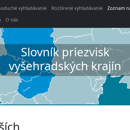
noduché vyhľadávanie
Rozšírené vyhľadávanie
Zoznam na
u
O nás
Slovník priezvisk
vyšehradských krajín
ších