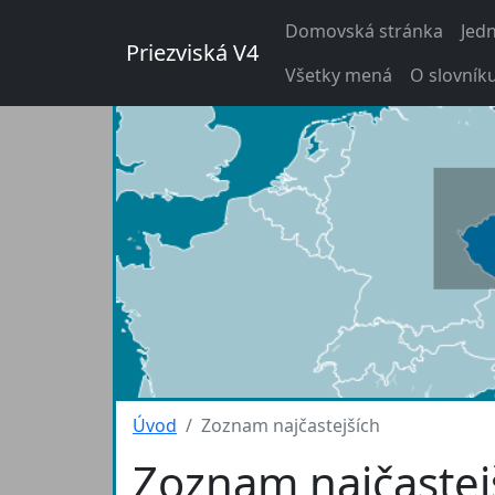
Domovská stránka
Jed
Priezviská V4
Všetky mená
O slovník
Úvod
Zoznam najčastejších
Zoznam najčastej