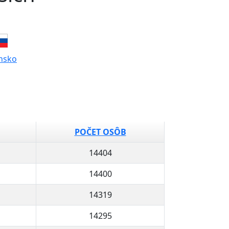
nsko
POČET OSÔB
14404
14400
14319
14295