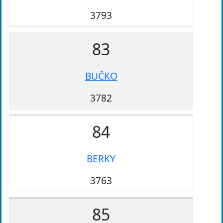
3793
83
BUČKO
3782
84
BERKY
3763
85