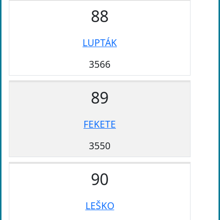
88
LUPTÁK
3566
89
FEKETE
3550
90
LEŠKO