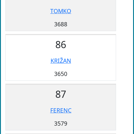
TOMKO
3688
86
KRIŽAN
3650
87
FERENC
3579