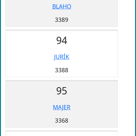
BLAHO
3389
94
JURÍK
3388
95
MAJER
3368