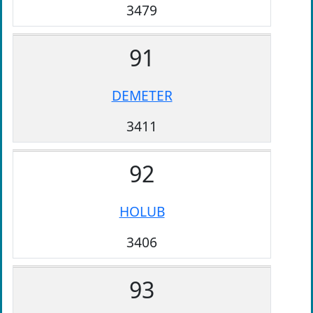
3479
91
DEMETER
3411
92
HOLUB
3406
93