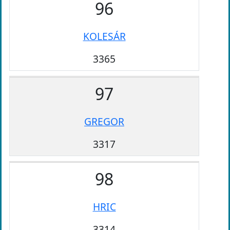
96
KOLESÁR
3365
97
GREGOR
3317
98
HRIC
3314