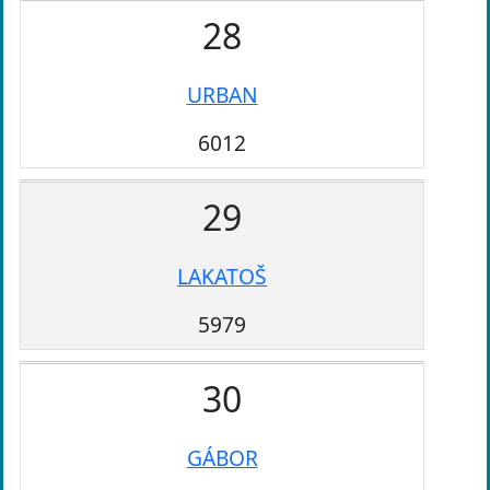
28
URBAN
6012
29
LAKATOŠ
5979
30
GÁBOR