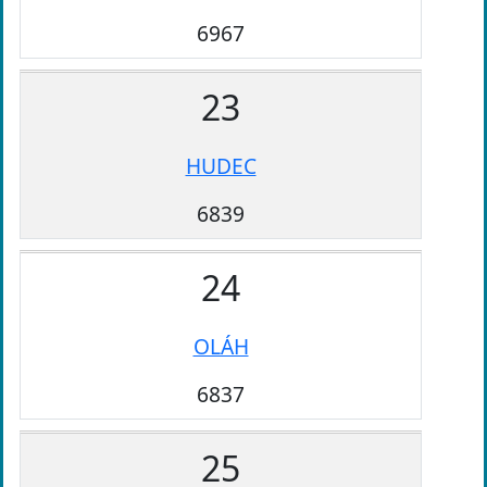
6967
23
HUDEC
6839
24
OLÁH
6837
25