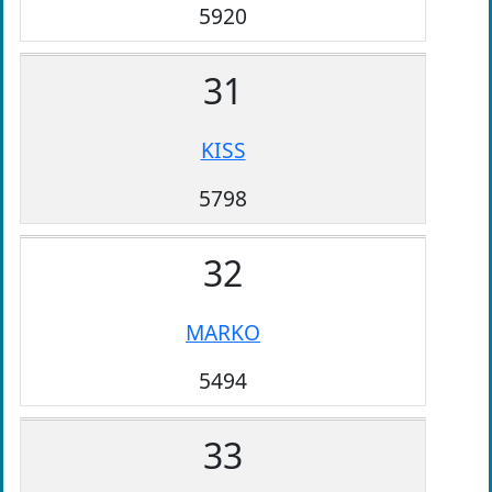
5920
31
KISS
5798
32
MARKO
5494
33