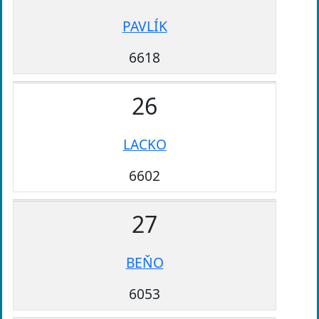
PAVLÍK
6618
26
LACKO
6602
27
BEŇO
6053