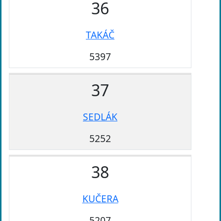
36
TAKÁČ
5397
37
SEDLÁK
5252
38
KUČERA
5207