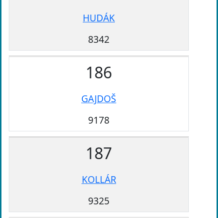
HUDÁK
8342
186
GAJDOŠ
9178
187
KOLLÁR
9325