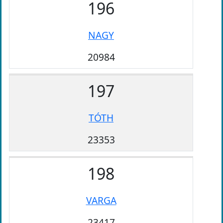
196
NAGY
20984
197
TÓTH
23353
198
VARGA
23417