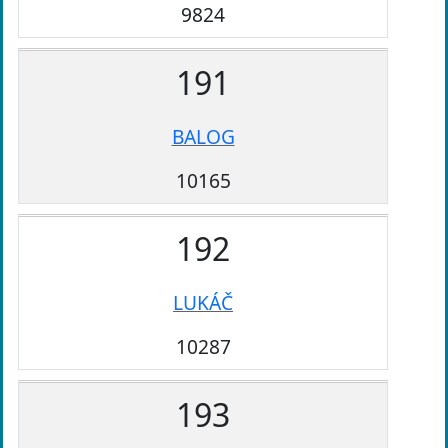
9824
191
BALOG
10165
192
LUKÁČ
10287
193