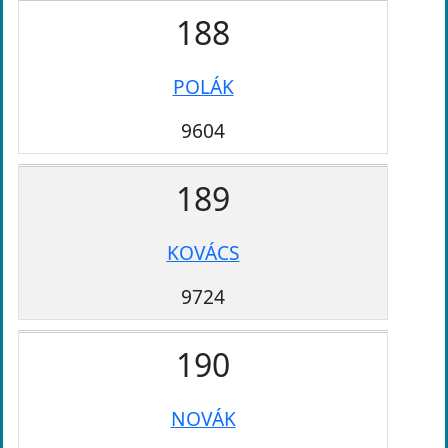
188
POLÁK
9604
189
KOVÁCS
9724
190
NOVÁK