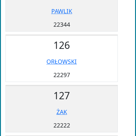
PAWLIK
22344
126
ORŁOWSKI
22297
127
ŻAK
22222