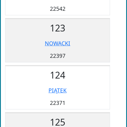
22542
123
NOWACKI
22397
124
PIĄTEK
22371
125