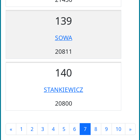
139
SOWA
20811
140
STANKIEWICZ
20800
«
1
2
3
4
5
6
7
8
9
10
»