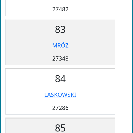
27482
83
MRÓZ
27348
84
LASKOWSKI
27286
85