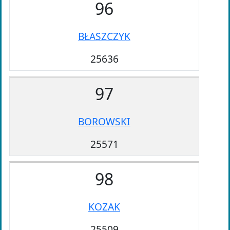
96
BŁASZCZYK
25636
97
BOROWSKI
25571
98
KOZAK
25509