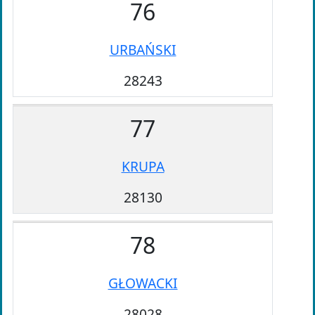
76
URBAŃSKI
28243
77
KRUPA
28130
78
GŁOWACKI
28028