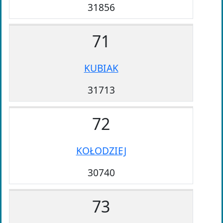
31856
71
KUBIAK
31713
72
KOŁODZIEJ
30740
73