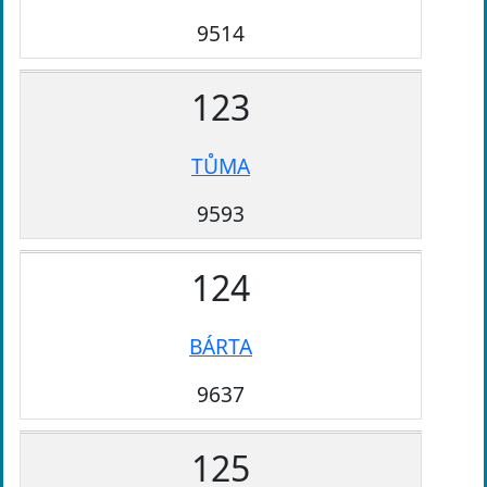
9514
123
TŮMA
9593
124
BÁRTA
9637
125