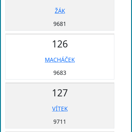
ŽÁK
9681
126
MACHÁČEK
9683
127
VÍTEK
9711