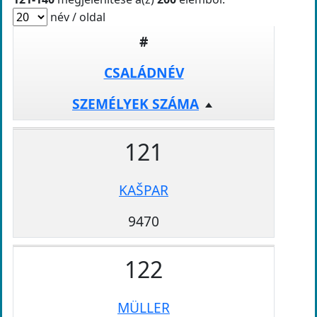
név / oldal
#
CSALÁDNÉV
SZEMÉLYEK SZÁMA
121
KAŠPAR
9470
122
MÜLLER