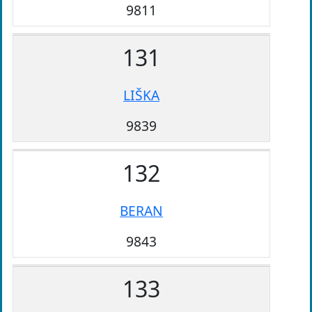
9811
131
LIŠKA
9839
132
BERAN
9843
133