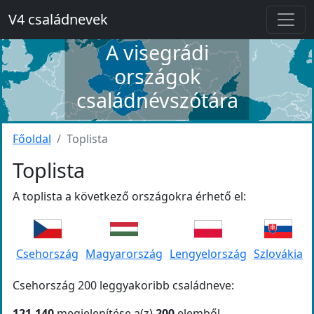
V4 családnevek
A visegrádi
országok
családnévszótára
Főoldal
Toplista
Toplista
A toplista a következő országokra érhető el:
Csehország
Magyarország
Lengyelország
Szlovákia
Csehország 200 leggyakoribb családneve:
121-140
megjelenítése a(z)
200
elemből.