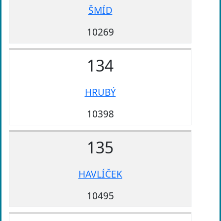
ŠMÍD
10269
134
HRUBÝ
10398
135
HAVLÍČEK
10495