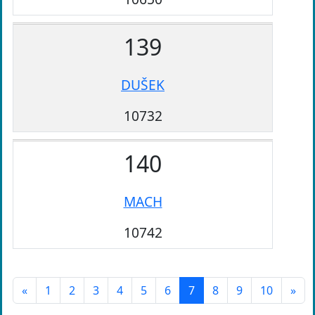
139
DUŠEK
10732
140
MACH
10742
«
1
2
3
4
5
6
7
8
9
10
»