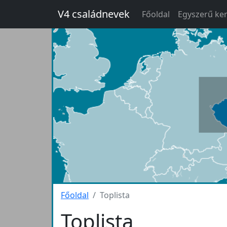
V4 családnevek
Főoldal
Egyszerű ke
Főoldal
Toplista
Toplista