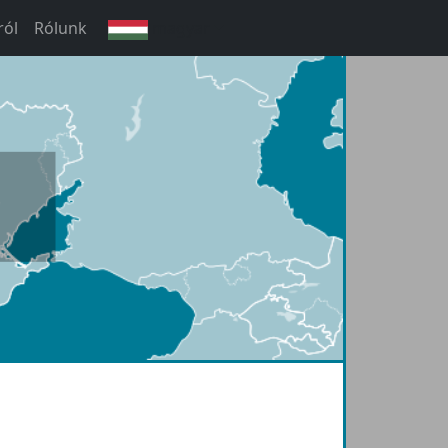
ról
Rólunk
magyar