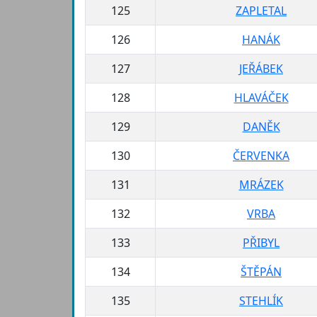
125
ZAPLETAL
126
HANÁK
127
JEŘÁBEK
128
HLAVÁČEK
129
DANĚK
130
ČERVENKA
131
MRÁZEK
132
VRBA
133
PŘIBYL
134
ŠTĚPÁN
135
STEHLÍK