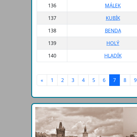
136
MÁLEK
137
KUBÍK
138
BENDA
139
HOLÝ
140
HLADÍK
«
1
2
3
4
5
6
7
8
9