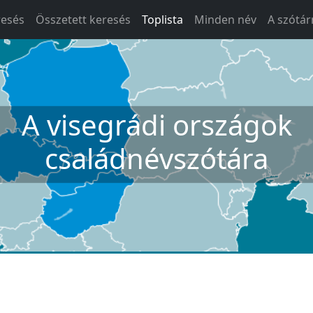
resés
Összetett keresés
Toplista
Minden név
A szótár
A visegrádi országok
családnévszótára