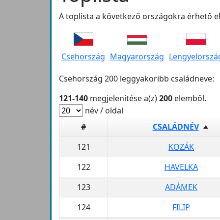
A toplista a következő országokra érhető el
Csehország
Magyarország
Lengyelorszá
Csehország 200 leggyakoribb családneve:
121-140
megjelenítése a(z)
200
elemből.
név / oldal
#
CSALÁDNÉV
121
KOZÁK
122
HAVELKA
123
ADÁMEK
124
FILIP