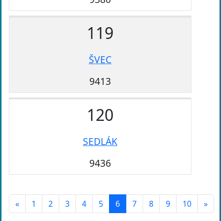
119
ŠVEC
9413
120
SEDLÁK
9436
«
1
2
3
4
5
6
7
8
9
10
»