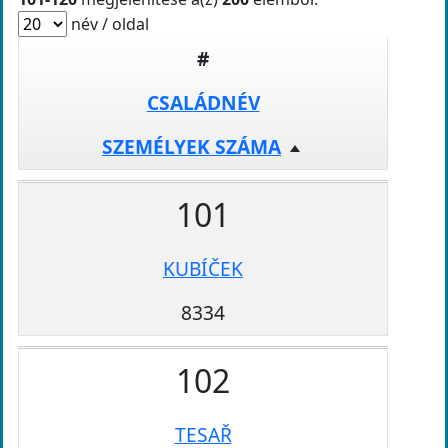
név / oldal
#
CSALÁDNÉV
SZEMÉLYEK SZÁMA
101
KUBÍČEK
8334
102
TESAŘ