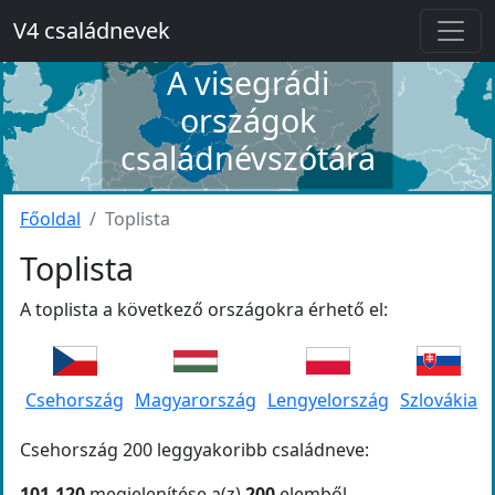
V4 családnevek
A visegrádi
országok
családnévszótára
Főoldal
Toplista
Toplista
A toplista a következő országokra érhető el:
Csehország
Magyarország
Lengyelország
Szlovákia
Csehország 200 leggyakoribb családneve:
101-120
megjelenítése a(z)
200
elemből.