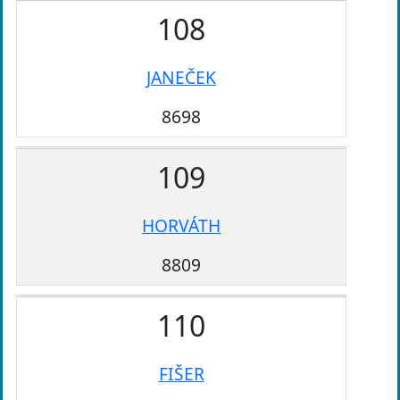
108
JANEČEK
8698
109
HORVÁTH
8809
110
FIŠER