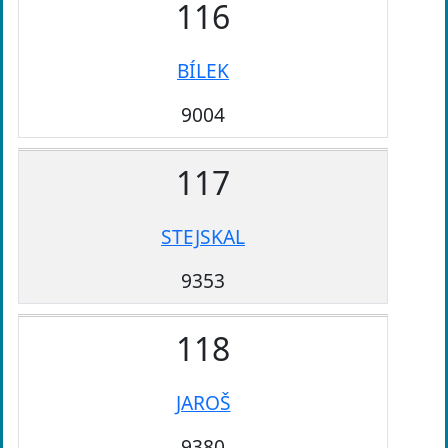
116
BÍLEK
9004
117
STEJSKAL
9353
118
JAROŠ
9380