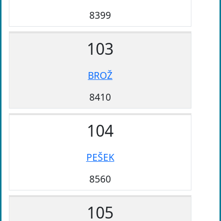
8399
103
BROŽ
8410
104
PEŠEK
8560
105