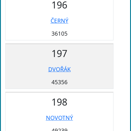
196
ČERNÝ
36105
197
DVOŘÁK
45356
198
NOVOTNÝ
49239