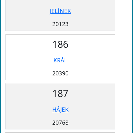
JELÍNEK
20123
186
KRÁL
20390
187
HÁJEK
20768