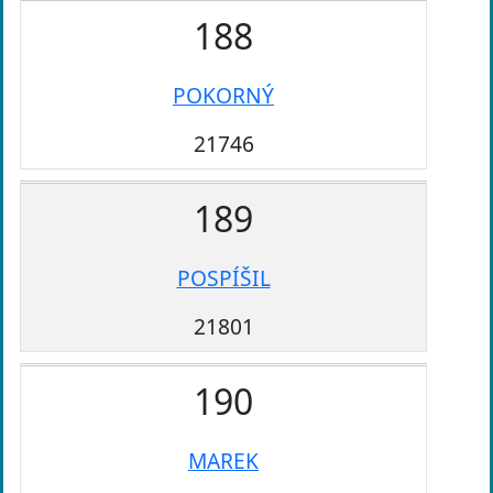
188
POKORNÝ
21746
189
POSPÍŠIL
21801
190
MAREK