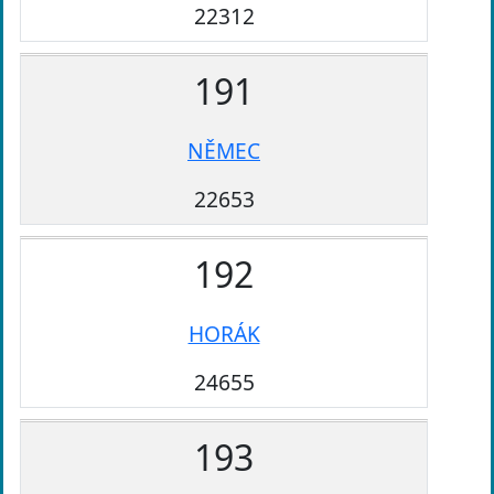
22312
191
NĚMEC
22653
192
HORÁK
24655
193