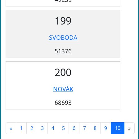
199
SVOBODA
51376
200
NOVÁK
68693
«
1
2
3
4
5
6
7
8
9
10
»