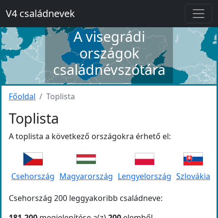
V4 családnevek
A visegrádi
országok
családnévszótára
Főoldal
Toplista
Toplista
A toplista a következő országokra érhető el:
Csehország
Magyarország
Lengyelország
Szlovákia
Csehország 200 leggyakoribb családneve:
181-200
megjelenítése a(z)
200
elemből.