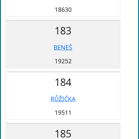
18630
183
BENEŠ
19252
184
RŮŽIČKA
19511
185