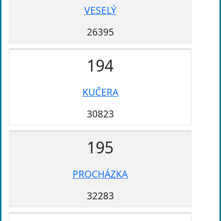
VESELÝ
26395
194
KUČERA
30823
195
PROCHÁZKA
32283