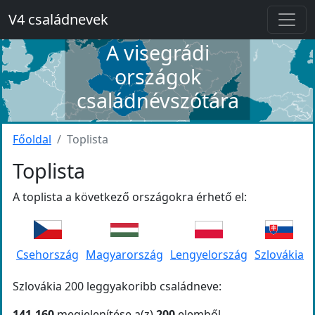
V4 családnevek
A visegrádi
országok
családnévszótára
Főoldal
Toplista
Toplista
A toplista a következő országokra érhető el:
Csehország
Magyarország
Lengyelország
Szlovákia
Szlovákia 200 leggyakoribb családneve:
141-160
megjelenítése a(z)
200
elemből.