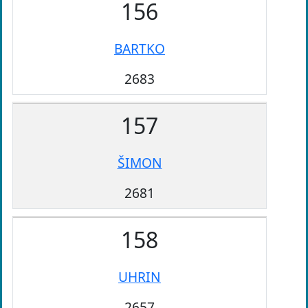
156
BARTKO
2683
157
ŠIMON
2681
158
UHRIN
2657