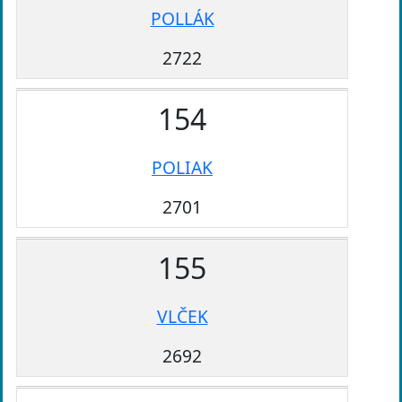
POLLÁK
2722
154
POLIAK
2701
155
VLČEK
2692