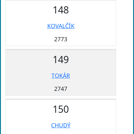
148
KOVALČÍK
2773
149
TOKÁR
2747
150
CHUDÝ