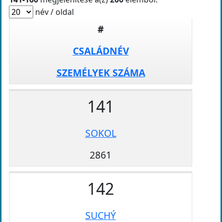
név / oldal
#
CSALÁDNÉV
SZEMÉLYEK SZÁMA
141
SOKOL
2861
142
SUCHÝ