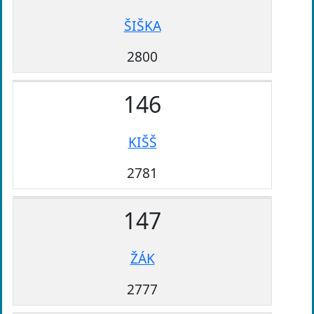
ŠIŠKA
2800
146
KIŠŠ
2781
147
ŽÁK
2777