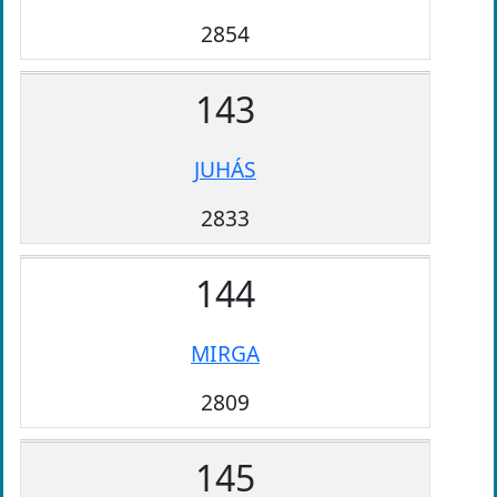
2854
143
JUHÁS
2833
144
MIRGA
2809
145