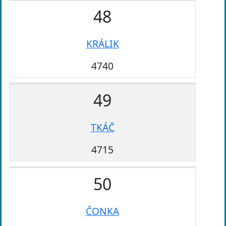
48
KRÁLIK
4740
49
TKÁČ
4715
50
ČONKA