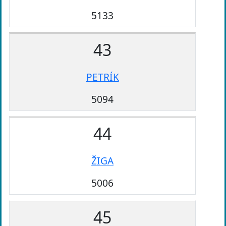
5133
43
PETRÍK
5094
44
ŽIGA
5006
45