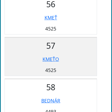
56
KMEŤ
4525
57
KMEŤO
4525
58
BEDNÁR
4493