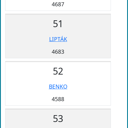
4687
51
LIPTÁK
4683
52
BENKO
4588
53