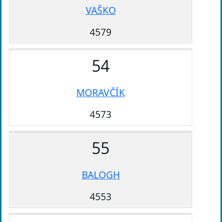
VAŠKO
4579
54
MORAVČÍK
4573
55
BALOGH
4553