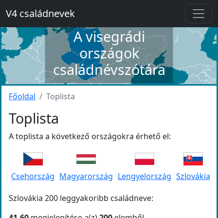
V4 családnevek
A visegrádi
országok
családnévszótára
Főoldal
Toplista
Toplista
A toplista a következő országokra érhető el:
Csehország
Magyarország
Lengyelország
Szlovákia
Szlovákia 200 leggyakoribb családneve:
41-60
megjelenítése a(z)
200
elemből.