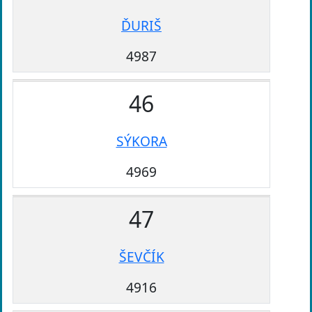
ĎURIŠ
4987
46
SÝKORA
4969
47
ŠEVČÍK
4916