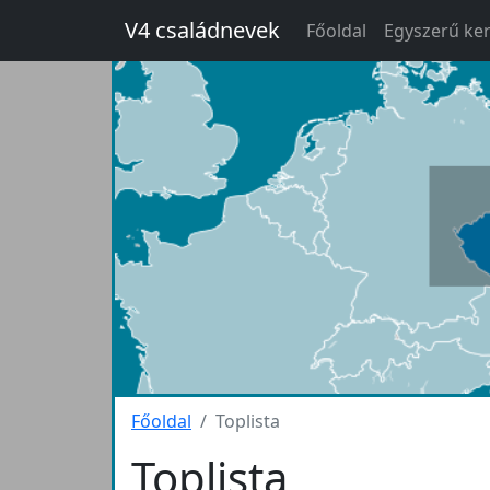
V4 családnevek
Főoldal
Egyszerű ke
Főoldal
Toplista
Toplista