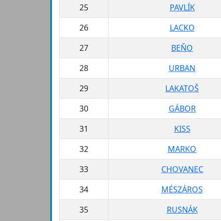
25
PAVLÍK
26
LACKO
27
BEŇO
28
URBAN
29
LAKATOŠ
30
GÁBOR
31
KISS
32
MARKO
33
CHOVANEC
34
MÉSZÁROS
35
RUSNÁK