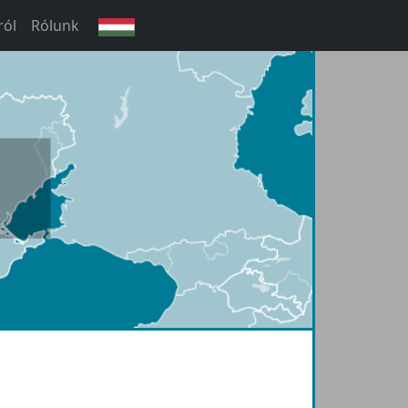
ról
Rólunk
magyar