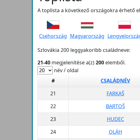
A toplista a következő országokra érhető el
Csehország
Magyarország
Lengyelorszá
Szlovákia 200 leggyakoribb családneve:
21-40
megjelenítése a(z)
200
elemből.
név / oldal
#
CSALÁDNÉV
21
FARKAŠ
22
BARTOŠ
23
HUDEC
24
OLÁH