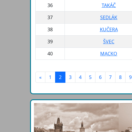
36
TAKÁČ
37
SEDLÁK
38
KUČERA
39
ŠVEC
40
MACKO
«
1
2
3
4
5
6
7
8
9