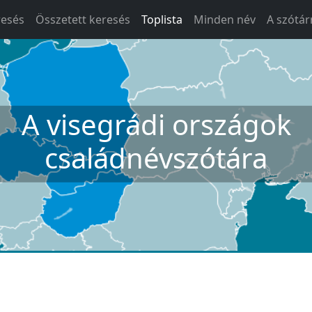
resés
Összetett keresés
Toplista
Minden név
A szótár
A visegrádi országok
családnévszótára