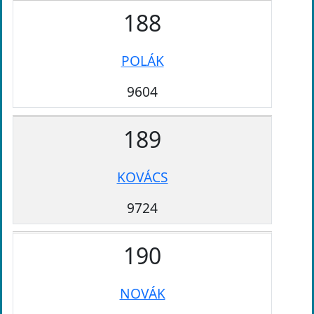
188
POLÁK
9604
189
KOVÁCS
9724
190
NOVÁK