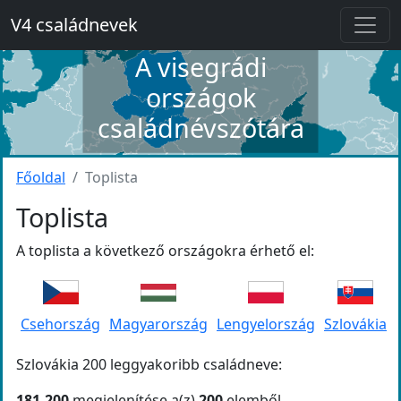
V4 családnevek
A visegrádi
országok
családnévszótára
Főoldal
Toplista
Toplista
A toplista a következő országokra érhető el:
Csehország
Magyarország
Lengyelország
Szlovákia
Szlovákia 200 leggyakoribb családneve:
181-200
megjelenítése a(z)
200
elemből.