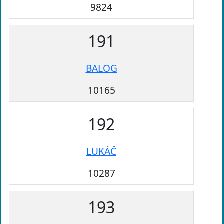
9824
191
BALOG
10165
192
LUKÁČ
10287
193