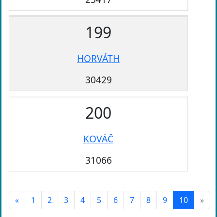
199
HORVÁTH
30429
200
KOVÁČ
31066
«
1
2
3
4
5
6
7
8
9
10
»