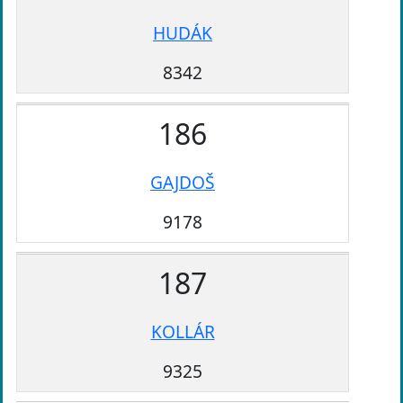
HUDÁK
8342
186
GAJDOŠ
9178
187
KOLLÁR
9325