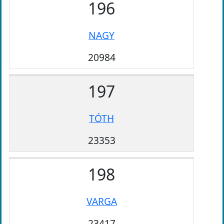
196
NAGY
20984
197
TÓTH
23353
198
VARGA
23417