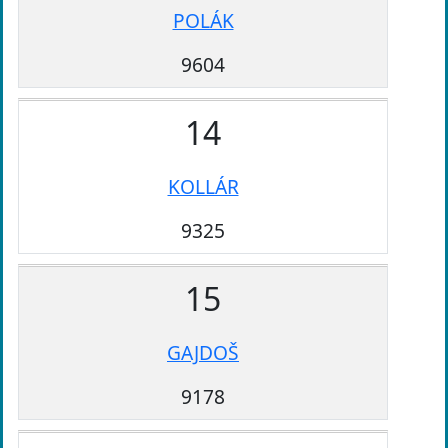
POLÁK
9604
14
KOLLÁR
9325
15
GAJDOŠ
9178