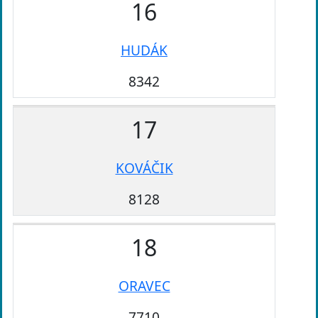
16
HUDÁK
8342
17
KOVÁČIK
8128
18
ORAVEC
7710