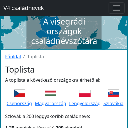
V4 családnevek
A visegrádi
országok
családnévszótára
Főoldal
Toplista
Toplista
A toplista a következő országokra érhető el:
Csehország
Magyarország
Lengyelország
Szlovákia
Szlovákia 200 leggyakoribb családneve:
1-20
megjelenítése a(z)
200
elemből.