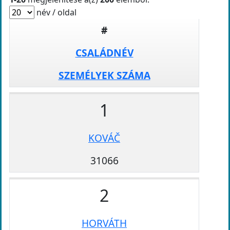
név / oldal
#
CSALÁDNÉV
SZEMÉLYEK SZÁMA
1
KOVÁČ
31066
2
HORVÁTH