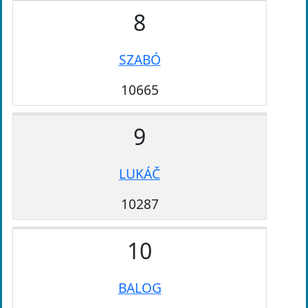
8
SZABÓ
10665
9
LUKÁČ
10287
10
BALOG