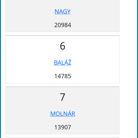
NAGY
20984
6
BALÁŽ
14785
7
MOLNÁR
13907