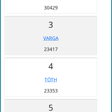
30429
3
VARGA
23417
4
TÓTH
23353
5